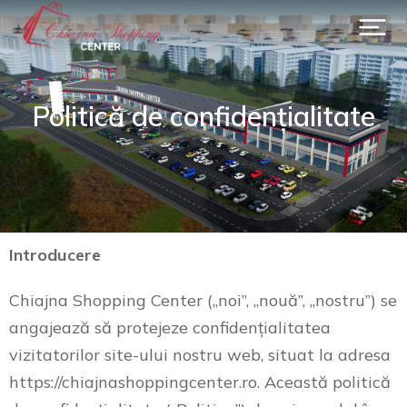
Politică de confidențialitate
Introducere
Chiajna Shopping Center („noi”, „nouă”, „nostru”) se
angajează să protejeze confidențialitatea
vizitatorilor site-ului nostru web, situat la adresa
https://chiajnashoppingcenter.ro. Această politică