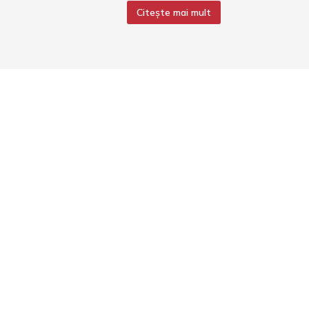
Citește mai mult
Meniu
Acasă
Despre