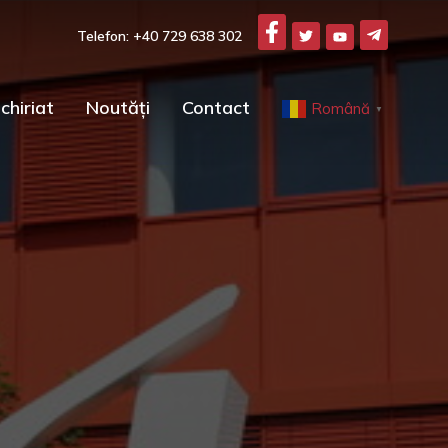
Telefon: +40 729 638 302
chiriat
Noutăți
Contact
Română
▼