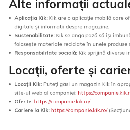
Alte informații actual
Aplicația Kik:
Kik are o aplicație mobilă care of
digitale și informații despre magazine.
Sustenabilitate:
Kik se angajează să își îmbun
folosește materiale reciclate în unele produse
Responsabilitate socială:
Kik sprijină diverse in
Locații, oferte și carie
Locații Kik:
Puteți găsi un magazin Kik în apro
site-ul web al companiei:
https://companie.kik.r
Oferte:
https://companie.kik.ro/
Cariere la Kik:
https://companie.kik.ro/
(Secțiun