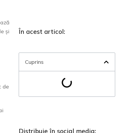
ează
În acest articol:
e și
Cuprins
c de
ai
Distribuie în social media: