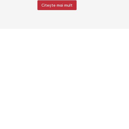
Citește mai mult
Contact
contact@chiajnashoppingcenter.ro
te
Luni – Duminică: 08:00 - 20:00