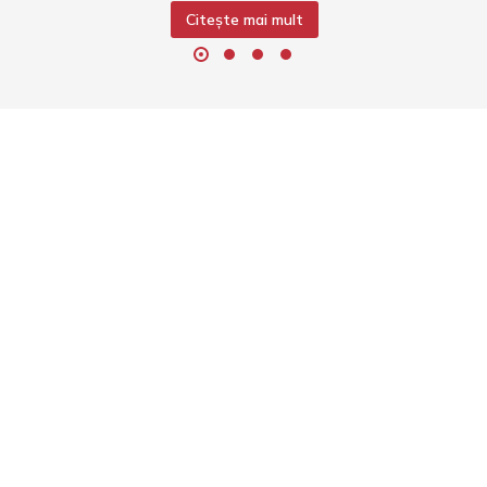
Citește mai mult
Informații
Termeni și condiții
Politică de confidențialita